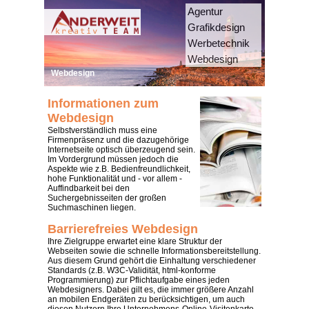
Agentur
Grafikdesign
Werbetechnik
Webdesign
Webdesign
Informationen zum
Webdesign
Selbstverständlich muss eine
Firmenpräsenz und die dazugehörige
Internetseite optisch überzeugend sein.
Im Vordergrund müssen jedoch die
Aspekte wie z.B. Bedienfreundlichkeit,
hohe Funktionalität und - vor allem -
Auffindbarkeit bei den
Suchergebnisseiten der großen
Suchmaschinen liegen.
Barrierefreies Webdesign
Ihre Zielgruppe erwartet eine klare Struktur der
Webseiten sowie die schnelle Informationsbereitstellung.
Aus diesem Grund gehört die Einhaltung verschiedener
Standards (z.B. W3C-Validität, html-konforme
Programmierung) zur Pflichtaufgabe eines jeden
Webdesigners. Dabei gilt es, die immer größere Anzahl
an mobilen Endgeräten zu berücksichtigen, um auch