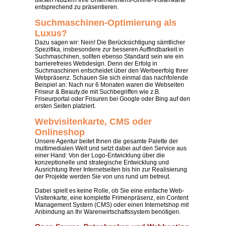
diesen Nutzern Ihre Unternehmens-Online-Visitenkarte
entsprechend zu präsentieren.
Suchmaschinen-Optimierung als
Luxus?
Dazu sagen wir: Nein! Die Berücksichtigung sämtlicher
Spezifika, insbesondere zur besseren Auffindbarkeit in
Suchmaschinen, sollten ebenso Standard sein wie ein
barrierefreies Webdesign. Denn der Erfolg in
Suchmaschinen entscheidet über den Werbeerfolg Ihrer
Webpräsenz. Schauen Sie sich einmal das nachfolende
Beispiel an: Nach nur 6 Monaten waren die Webseiten
Friseur & Beauty.de
mit Suchbegriffen wie z.B.
Friseurportal
oder
Frisuren
bei Google oder Bing auf den
ersten Seiten platziert.
Webvisitenkarte, CMS oder
Onlineshop
Unsere Agentur beitet Ihnen die gesamte Palette der
multimedialen Welt und setzt dabei auf den Service aus
einer Hand: Von der Logo-Entwicklung über die
konzeptionelle und strategische Entwicklung und
Ausrichtung Ihrer Internetseiten bis hin zur Realisierung
der Projekte werden Sie von uns rund um betreut.
Dabei spielt es keine Rolle, ob Sie eine einfache Web-
Visitenkarte, eine komplette Frimenpräsenz, ein Content
Management System (CMS) oder einen Internetshop mit
Anbindung an Ihr Warenwirtschaftssystem benötigen.